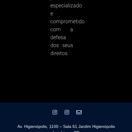
especializado
e
comprometido
com a
defesa
dos seus
direitos.
Av. Higienópolis, 1100 – Sala 61 Jardim Higienópolis