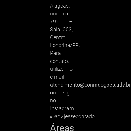
Alagoas,
número
792 –
Sala 203,
Centro –
Londrina/PR.
Para
contato,
utilize o
e-mail
atendimento@conradogoes.adv.br
ou siga
no
Instagram
@adv.jesseconrado.
Áreas