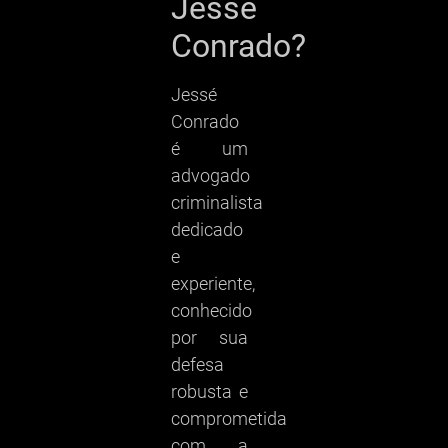
Jessé
Conrado?
Jessé
Conrado
é um
advogado
criminalista
dedicado
e
experiente,
conhecido
por sua
defesa
robusta e
comprometida
com a