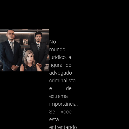
No
mundo
jurídico, a
figura do
advogado
criminalista
é de
extrema
importância.
Se você
está
enfrentando