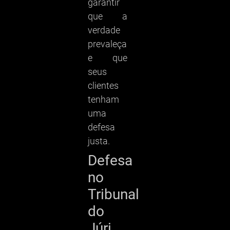
garantir
que a
verdade
prevaleça
e que
seus
clientes
tenham
uma
defesa
justa.
Defesa
no
Tribunal
do
Júri