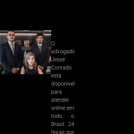
O
advogado
Jessé
Conrado
está
disponível
para
atender
online em
todo o
Brasil 24
horas por